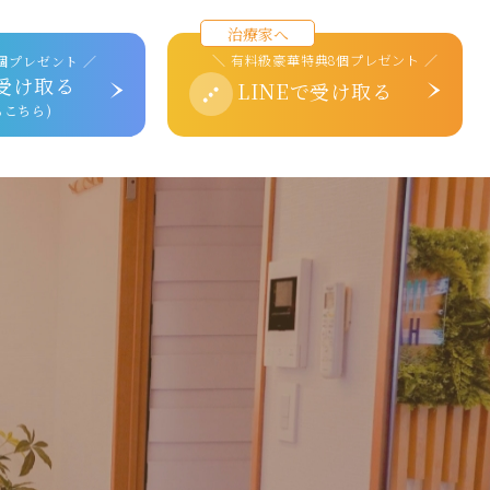
治療家へ
＼ 有料級豪華特典8個プレゼント ／
個プレゼント ／
で受け取る
LINEで受け取る
もこちら)