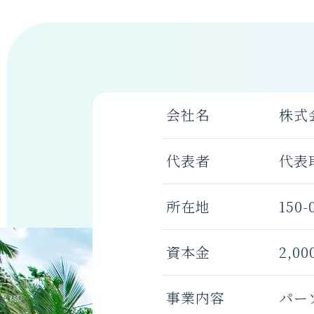
会社名
株式
代表者
代表
所在地
150-
資本金
2,00
事業内容
パー