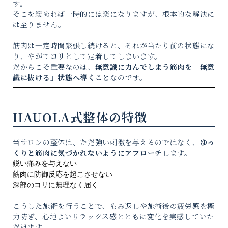
す。
そこを緩めれば一時的には楽になりますが、根本的な解決に
は至りません。
筋肉は一定時間緊張し続けると、それが当たり前の状態にな
り、やがて
コリ
として定着してしまいます。
だからこそ重要なのは、
無意識に力んでしまう筋肉を「無意
識に抜ける」状態へ導くこと
なのです。
HAUOLA式整体の特徴
当サロンの整体は、ただ強い刺激を与えるのではなく、
ゆっ
くりと筋肉に気づかれないようにアプローチ
します。
鋭い痛みを与えない
筋肉に防御反応を起こさせない
深部のコリに無理なく届く
こうした施術を行うことで、もみ返しや施術後の疲労感を極
力防ぎ、心地よいリラックス感とともに変化を実感していた
だけます。