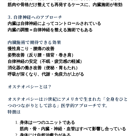
筋肉や骨格だけ整えても再発するケースに、内臓施術が有効
3. 自律神経へのアプローチ
内臓は自律神経によってコントロールされている
内臓の調整＝自律神経を整える施術でもある
内臓施術で期待できる効果
慢性肩こり・腰痛の改善
姿勢改善（反り腰・猫背・巻き肩）
自律神経の安定（不眠・疲労感の軽減）
消化器の働き改善（便秘・胃もたれ）
呼吸が深くなり、代謝・免疫力が上がる
オステオパシーとは？
オステオパシーは
19
世紀にアメリカで生まれた「全身をひと
つのつながりとして診る」医学的アプローチです。
特徴は
身体は一つのユニットである
筋肉・骨・内臓・神経・血管はすべて影響し合っている
身体には自然治癒力がある