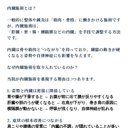
内臓施術とは？
一般的に整体や鍼灸は「筋肉・骨格」に働きかける施術です
が、内臓施術は、
「肝臓・胃・腸・横隔膜などの内臓」を手技で調整する方法
です。
内臓は骨や筋肉と
“
つながり
”
を持っており、臓器の動きが硬
くなると姿勢や自律神経にも影響を与えます。
なぜ内臓施術を取り入れているのか？
当院が内臓施術を重視する理由は
3
つあります。
1. 姿勢と内臓は密接に関係している
胃や腸が下垂すると
→
お腹が前に出て腰が反りやすくなる
肝臓や胆のうが硬くなると
→
右肩が下がり、巻き肩の原因に
横隔膜が動かないと
→
呼吸が浅くなり、自律神経が乱れる
2. 症状の根本改善につながる
肩こりや腰痛の背景に「内臓の不調」が隠れていることが多い