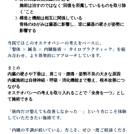
施術は治すのではなく
“
回復を邪魔しているものを取り除
く
”
こと
構造と機能は相互に関係している
骨格のゆがみは臓器に影響し、逆に臓器の硬さが姿勢に
影響する
当院ではこのオステオパシーの考えをベースに、
「整体
×
鍼灸
×
内臓施術
×
カイロプラクティック」を組
み合わせ、より効果的にアプローチしています。
まとめ
内臓の硬さや下垂は、肩こり・腰痛・姿勢不良の大きな原因
内臓施術は自律神経・呼吸・消化機能まで整え、根本改善につ
ながる
オステオパシーの考えを取り入れることで「全身を一つ」とし
て施術できる
「筋肉だけ整えても改善しなかった
…
」という方にこそ体験
していただきたい施術です。
「内臓の不調が続いている」方こそ、ぜひ一度ご相談くださ